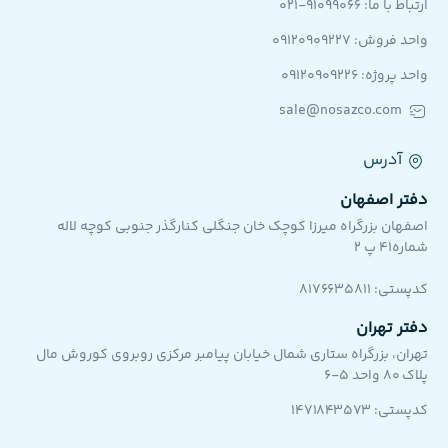
ارتباط با ما: 91099066-021
واحد فروش: 09120909227
واحد پروژه: ۰۹۱۲۰۹۰۹۲۲۶
sale@nosazco.com
آدرس
دفتر اصفهان
اصفهان بزرگراه میرزا کوچک خان جنگلی کنارگذر جنوبی کوچه لاله
شماره۴۱ پ ۲
کد‌پستی: 8176635811
دفتر تهران
تهران، بزرگراه ستاری شمال خیابان پیامبر مرکزی روبروی کوروش مال
پلاک 80 واحد 5-6
کدپستی: ۱۴۷۱۸۴۳۵۷۳