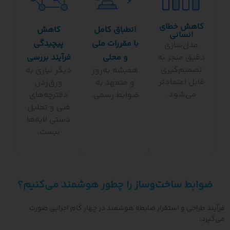
کاهش خطای
انطباق کامل
کاهش
انسانی
با مقررات ملی
پیچیدگی
مدل‌سازی
قیق منجر به
و محلی
فرآیند بررسی
تصمیم‌گیری
همیشه به‌روز
دیگر نیازی به
قابل اعتمادتر
و متعهد به
ورق‌زدن
می‌شود.
ضوابط رسمی.
دفترچه‌های
فنی و تحلیل
دستی لایه‌ها
نیست.
ابط ساخت‌وساز را چطور هوشمند می‌کنیم؟
طراحی و استقرار ضابطه هوشمند در چهار گام اجرایی صورت
: