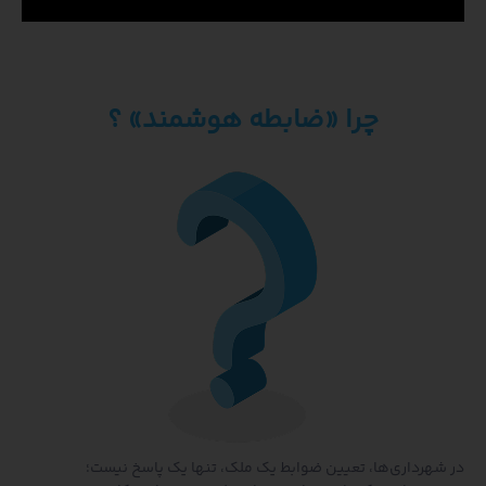
چرا «ضابطه هوشمند» ؟
رداری‌ها، تعیین ضوابط یک ملک، تنها یک پاسخ نیست؛