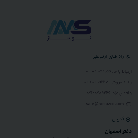
اه های ارتباطی
: 91099066-021
: 09120909227
: ۰۹۱۲۰۹۰۹۲۲۶
sale@nosazco.co
درس
 اصفهان