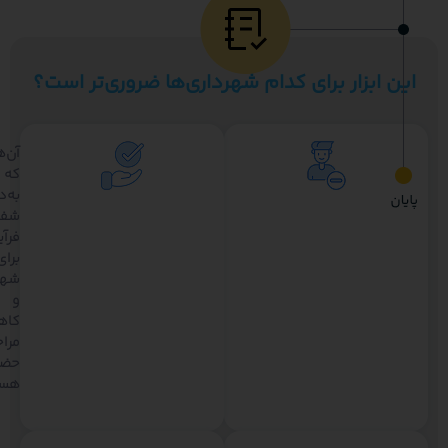
ن ابزار برای کدام شهرداری‌ها ضروری‌تر است؟
شهرداری‌هایی
آن‌هایی
که
که
با
به‌دنبال
کمبود
شفاف‌سازی
نیروی
فرآیند
متخصص
برای
در
شهروندان
بخش
و
شهرسازی
کاهش
مواجه‌اند.
مراجعات
حضوری
هستند