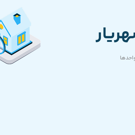
ریار
احدها