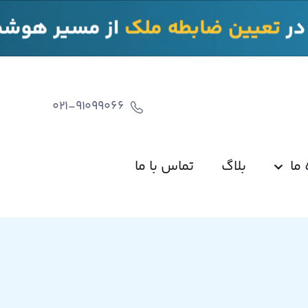
۰۲۱-91099066
 ما
بلاگ
تماس با ما