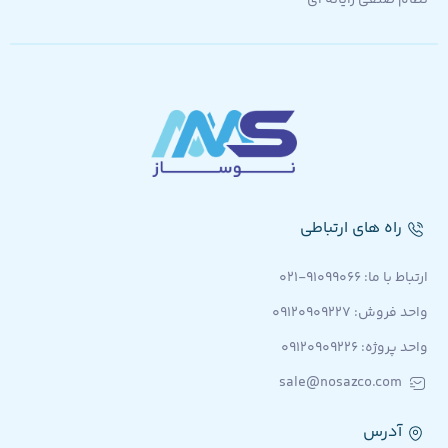
نظام صنفی رایانه ای
راه های ارتباطی
ارتباط با ما: 91099066-021
واحد فروش: 09120909227
واحد پروژه: ۰۹۱۲۰۹۰۹۲۲۶
sale@nosazco.com
آدرس