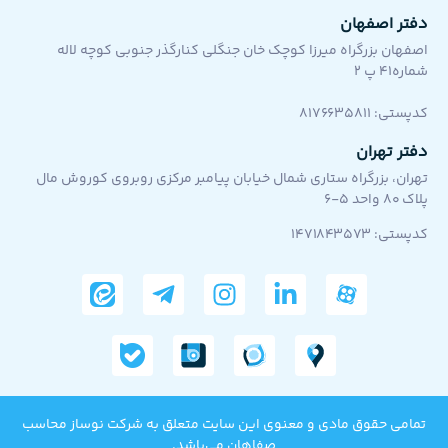
دفتر اصفهان
اصفهان بزرگراه میرزا کوچک خان جنگلی کنارگذر جنوبی کوچه لاله
شماره۴۱ پ ۲
کد‌پستی: 8176635811
دفتر تهران
تهران، بزرگراه ستاری شمال خیابان پیامبر مرکزی روبروی کوروش مال
پلاک 80 واحد 5-6
کدپستی: ۱۴۷۱۸۴۳۵۷۳
تمامی حقوق مادی و معنوی این سایت متعلق به شرکت نوساز محاسب
صفاهان می‌باشد.