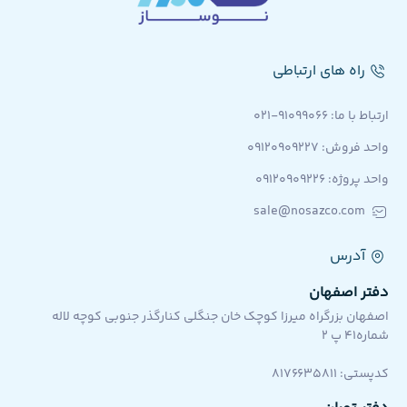
راه های ارتباطی
ارتباط با ما: 91099066-021
واحد فروش: 09120909227
واحد پروژه: ۰۹۱۲۰۹۰۹۲۲۶
sale@nosazco.com
آدرس
دفتر اصفهان
اصفهان بزرگراه میرزا کوچک خان جنگلی کنارگذر جنوبی کوچه لاله
شماره۴۱ پ ۲
کد‌پستی: 8176635811